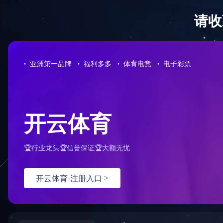
开云网页版页面登录
首 页
公司简介
业务范围
资